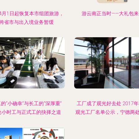
4月1日起恢复本市组团旅游，
游云南正当时——大礼包来
跨省市与出入境业务暂缓
的“小确幸”与长工的“深厚重”
工厂成了观光好去处 2017
论小时工与正式工的抉择之道
观光工厂名单公示，宁德两