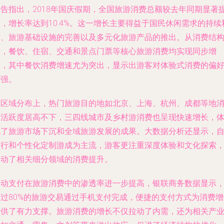
报告指出，2018年国庆假期，全国旅游消费总额较去年同期显著
，增长率达到10.4%。这一增长主要得益于国民休闲需求的持续
放、旅游基础设施的完善以及多元化旅游产品的推出。从消费结
看，餐饮、住宿、交通和景点门票等核心旅游消费均实现同步增
长，其中餐饮消费增速尤为突出，显示出游客对体验式消费的偏
增强。
在区域分布上，热门旅游目的地如北京、上海、杭州、成都等地
费活跃度居高不下，三四线城市及乡村游消费也呈现快速增长，
现了旅游市场下沉和全域旅游发展的成果。大数据分析还显示，
由行和个性化定制游成为主流，游客更注重深度体验和文化探索
带动了相关细分领域的消费提升。
移动支付在旅游消费中的渗透率进一步提高，银联商务数据显示
超过80%的旅游交易通过手机支付完成，便捷的支付方式为消费增
提供了有力支撑。旅游消费的增长不仅拉动了内需，还为相关产